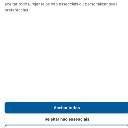
aceitar todos, rejeitar os não essenciais ou personalizar suas
preferências.
Mapa do site
Desenvolvido para
Prefeitura de Sorocaba
pelos
servidores da
Aceitar todos
Rejeitar não essenciais